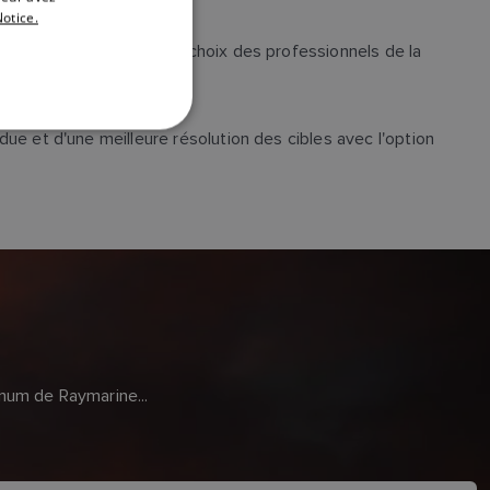
otice.
DANISH
m, Magnum 12 kW est le choix des professionnels de la
ITALIAN
SWEDISH
e et d'une meilleure résolution des cibles avec l'option
GERMAN
DUTCH
SPANISH
NORWEGIAN
FINNISH
gnum de Raymarine...