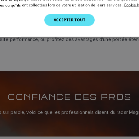
es ou qu"ils ont collectées lors de votre utilisation de leurs services.
Cookie N
uissant. Disponible avec une antenne Open Array de 1,2 ou 1,8 
ACCEPTER TOUT
ute performance, ou profitez des avantages d'une portée étendu
CONFIANCE DES PROS
sur parole, voici ce que les professionnels disent du radar Ma