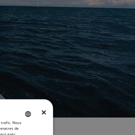
×
 trafic. Nous
ENGLISH
tenaires de
FRENCH
leur avez