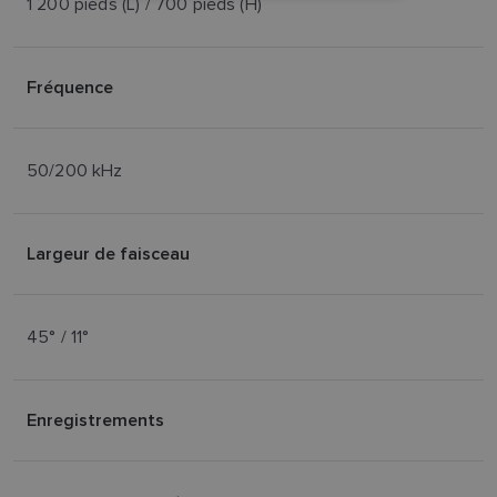
1 200 pieds (L) / 700 pieds (H)
FINNISH
Fréquence
50/200 kHz
Largeur de faisceau
45° / 11°
Enregistrements