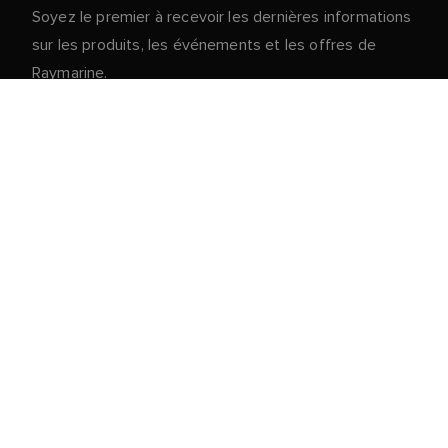
Soyez le premier à recevoir les dernières informations
sur les produits, les événements et les offres de
Raymarine.
Vos données personnelles sont en sécurité chez
nous. Pour plus d'informations et de détails sur le
désabonnement, lisez notre
politique de
.
confidentialité
Service client
Portail clients & partenaires