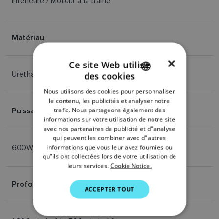
Intérieure / Moteur à la traîne
Matériau
×
Ce site Web utilise
Uréthane
des cookies
ENGLISH
Nous utilisons des cookies pour personnaliser
FRENCH
le contenu, les publicités et analyser notre
Puissance (RMS)
trafic. Nous partageons également des
DANISH
informations sur votre utilisation de notre site
avec nos partenaires de publicité et d"analyse
ITALIAN
qui peuvent les combiner avec d"autres
SWEDISH
600W
informations que vous leur avez fournies ou
qu"ils ont collectées lors de votre utilisation de
GERMAN
leurs services.
Cookie Notice.
DUTCH
Profondeur maximale
ACCEPTER TOUT
SPANISH
NORWEGIAN