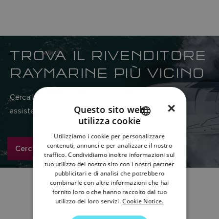
TROVA IL RIVENDITORE
RAYMARINE PIÙ VICINO
Cerca la rete globale di concessionari di vendita e
×
Questo sito web
assistenza Raymarine qui
utilizza cookie
ENGLISH
Utilizziamo i cookie per personalizzare
FRENCH
contenuti, annunci e per analizzare il nostro
Cerca ora
traffico. Condividiamo inoltre informazioni sul
DANISH
tuo utilizzo del nostro sito con i nostri partner
pubblicitari e di analisi che potrebbero
ITALIAN
combinarle con altre informazioni che hai
SWEDISH
fornito loro o che hanno raccolto dal tuo
utilizzo dei loro servizi.
Cookie Notice.
GERMAN