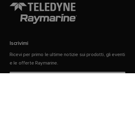
Iscrivimi
Ricevi per primo le ultime notizie sui prodotti, gli eventi
e le offerte Raymarine.
I vostri dati personali sono al sicuro con noi. Per
ulteriori informazioni e dettagli sulla cancellazione
dell'iscrizione, leggere la nostra
Informativa sulla
.
privacy