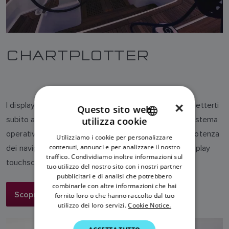
CHARTPLOTTER
×
I display di navigazione Raymarine ti consentono di metterti
Questo sito web
subito al comando grazie alla semplicità del nostro sistema
utilizza cookie
ENGLISH
operativo LightHouse. La linea Axiom offre tutta la potenza
Utilizziamo i cookie per personalizzare
FRENCH
contenuti, annunci e per analizzare il nostro
dei navigatori multifunzione Raymarine in un unico display
traffico. Condividiamo inoltre informazioni sul
DANISH
touchscreen o sistema di rete.
tuo utilizzo del nostro sito con i nostri partner
pubblicitari e di analisi che potrebbero
ITALIAN
combinarle con altre informazioni che hai
Scopri di più
SWEDISH
fornito loro o che hanno raccolto dal tuo
utilizzo dei loro servizi.
Cookie Notice.
GERMAN