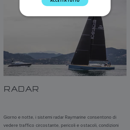
ACCETTA TUTTO
DUTCH
SPANISH
NORWEGIAN
FINNISH
RADAR
Giorno e notte, i sistemi radar Raymarine consentono di
vedere traffico circostante, pericoli e ostacoli, condizioni