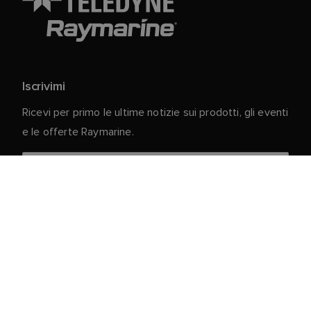
Iscrivimi
Ricevi per primo le ultime notizie sui prodotti, gli eventi
e le offerte Raymarine.
I vostri dati personali sono al sicuro con noi. Per
ulteriori informazioni e dettagli sulla cancellazione
dell'iscrizione, leggere la nostra
Informativa sulla
.
privacy