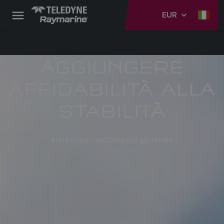
EUR
AGGIUNGERE
AFFIDABILITÀ ALLA
STABILITÀ
elettronica marittima per gommoni