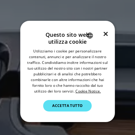
×
Questo sito web
utilizza cookie
ENGLISH
Utilizziamo i cookie per personalizzare
FRENCH
contenuti, annunci e per analizzare il nostro
traffico. Condividiamo inoltre informazioni sul
DANISH
tuo utilizzo del nostro sito con i nostri partner
pubblicitari e di analisi che potrebbero
ITALIAN
combinarle con altre informazioni che hai
SWEDISH
fornito loro o che hanno raccolto dal tuo
utilizzo dei loro servizi.
Cookie Notice.
GERMAN
ACCETTA TUTTO
DUTCH
SPANISH
NORWEGIAN