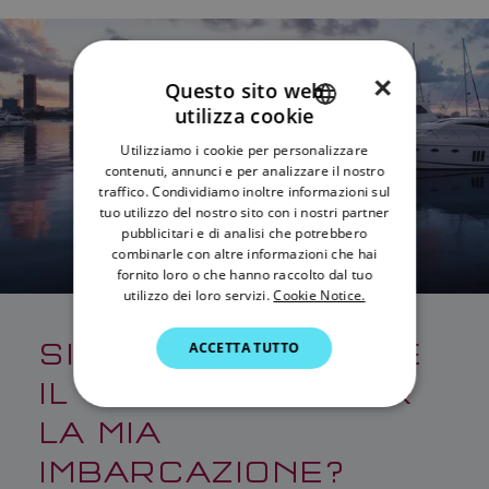
×
Questo sito web
utilizza cookie
ENGLISH
Utilizziamo i cookie per personalizzare
FRENCH
contenuti, annunci e per analizzare il nostro
traffico. Condividiamo inoltre informazioni sul
DANISH
tuo utilizzo del nostro sito con i nostri partner
pubblicitari e di analisi che potrebbero
ITALIAN
combinarle con altre informazioni che hai
SWEDISH
fornito loro o che hanno raccolto dal tuo
utilizzo dei loro servizi.
Cookie Notice.
GERMAN
SISTEMI AIS: QUAL È
ACCETTA TUTTO
DUTCH
IL TIPO GIUSTO PER
SPANISH
LA MIA
NORWEGIAN
IMBARCAZIONE?
FINNISH