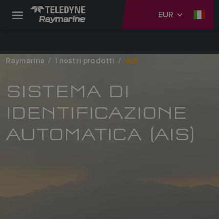
EUR
Raymarine
I nostri prodotti
AIS
SISTEMA DI
IDENTIFICAZIONE
AUTOMATICA (AIS)