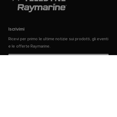
Iscrivimi
Ricevi per primo le ultime notizie sui prodotti, gli eventi
e le offerte Raymarine.
I vostri dati personali sono al sicuro con noi. Per
ulteriori informazioni e dettagli sulla cancellazione
dell'iscrizione, leggere la nostra
Informativa sulla
.
privacy