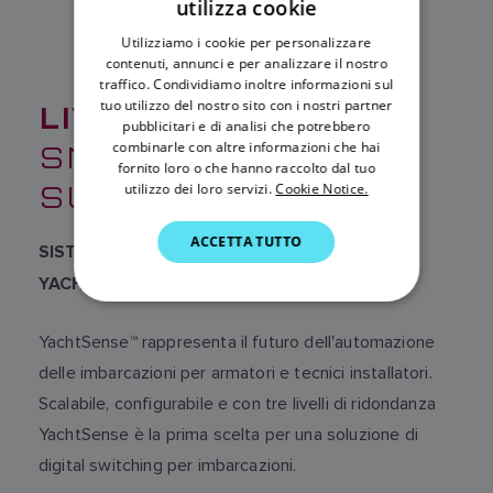
utilizza cookie
ENGLISH
Utilizziamo i cookie per personalizzare
FRENCH
contenuti, annunci e per analizzare il nostro
traffico. Condividiamo inoltre informazioni sul
DANISH
LIVELLO 3:
LA TUA
tuo utilizzo del nostro sito con i nostri partner
pubblicitari e di analisi che potrebbero
ITALIAN
SMART HOME
combinarle con altre informazioni che hai
SWEDISH
fornito loro o che hanno raccolto dal tuo
SULL'ACQUA
utilizzo dei loro servizi.
Cookie Notice.
GERMAN
ACCETTA TUTTO
DUTCH
SISTEMA DI CONTROLLO DIGITALE
SPANISH
YACHTSENSE
NORWEGIAN
YachtSense™ rappresenta il futuro dell'automazione
FINNISH
delle imbarcazioni per armatori e tecnici installatori.
Scalabile, configurabile e con tre livelli di ridondanza
YachtSense è la prima scelta per una soluzione di
digital switching per imbarcazioni.