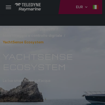
EUR
Raymarine
I nostri prodotti
Monitoraggio e controllo digitale
YachtSense Ecosystem
YACHTSENSE
ECOSYSTEM
La tua smart home sull'acqua