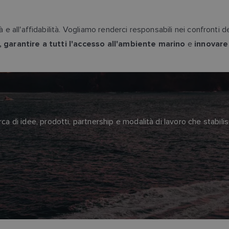
à e all'affidabilità. Vogliamo renderci responsabili nei confronti 
e
,
garantire a tutti l'accesso all'ambiente marino
innovare 
a di idee, prodotti, partnership e modalità di lavoro che stabilis