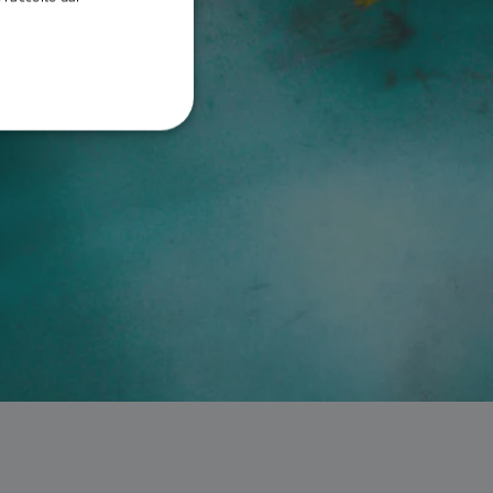
DANISH
ITALIAN
SWEDISH
GERMAN
DUTCH
SPANISH
NORWEGIAN
FINNISH