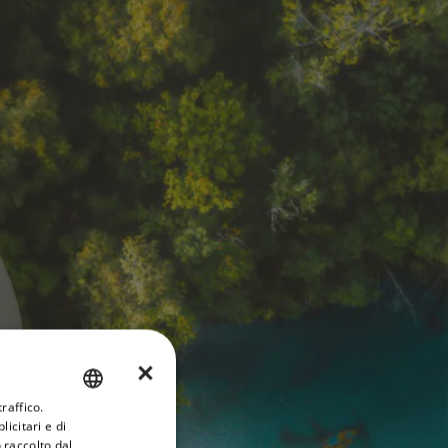
×
raffico.
ENGLISH
icitari e di
FRENCH
 raccolto dal