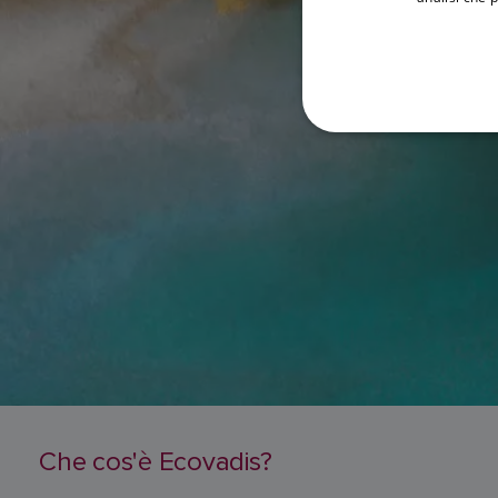
Che cos'è Ecovadis?