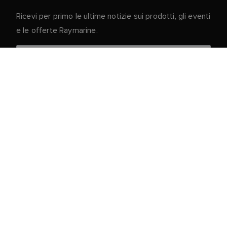
Ricevi per primo le ultime notizie sui prodotti, gli eventi
e le offerte Raymarine.
I vostri dati personali sono al sicuro con noi. Per
ulteriori informazioni e dettagli sulla cancellazione
dell'iscrizione, leggere la nostra
Informativa sulla
.
privacy
Servizio clienti
Portale Clienti e Partner