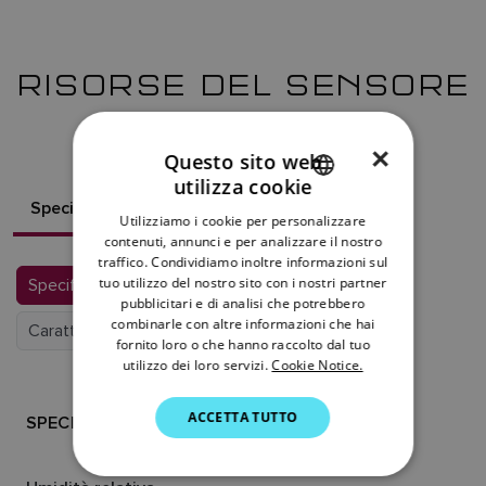
RISORSE DEL SENSORE
EV-2
×
Questo sito web
utilizza cookie
ENGLISH
Specifiche
Contenuto della confezione
Utilizziamo i cookie per personalizzare
FRENCH
contenuti, annunci e per analizzare il nostro
traffico. Condividiamo inoltre informazioni sul
DANISH
tuo utilizzo del nostro sito con i nostri partner
Specifiche ambientali
Conformità
pubblicitari e di analisi che potrebbero
ITALIAN
combinarle con altre informazioni che hai
Caratteristiche fisiche
Potenza
SWEDISH
fornito loro o che hanno raccolto dal tuo
utilizzo dei loro servizi.
Cookie Notice.
GERMAN
ACCETTA TUTTO
DUTCH
SPECIFICHE AMBIENTALI
SPANISH