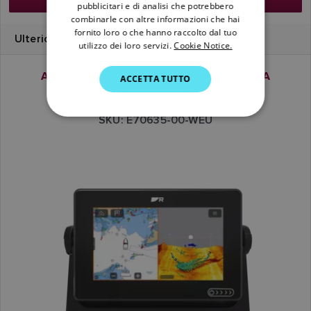
pubblicitari e di analisi che potrebbero
ITALIAN
combinarle con altre informazioni che hai
SWEDISH
fornito loro o che hanno raccolto dal tuo
Ulteriori dettagli
utilizzo dei loro servizi.
Cookie Notice.
GERMAN
AXIOM+ 7 RV | CARTE LIGHTHOUSE EUROPA
ACCETTA TUTTO
DUTCH
OCCIDENTALE
SPANISH
SKU: E70635-00-WEU
NORWEGIAN
FINNISH