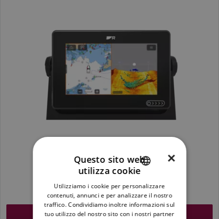
×
Questo sito web
utilizza cookie
ENGLISH
1.335,90 €
Utilizziamo i cookie per personalizzare
FRENCH
Il prezzo include l'IVA
contenuti, annunci e per analizzare il nostro
traffico. Condividiamo inoltre informazioni sul
DANISH
tuo utilizzo del nostro sito con i nostri partner
Trova un rivenditore