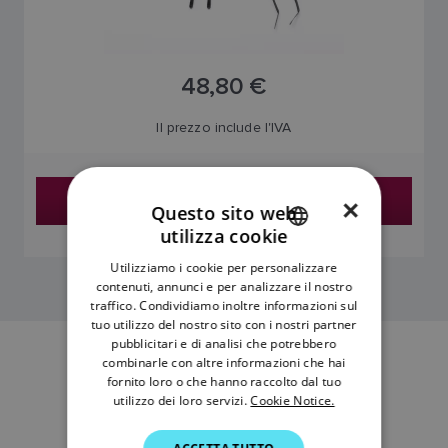
48,80 €
Il prezzo include l'IVA
Trova un rivenditore
×
Questo sito web
utilizza cookie
ENGLISH
Utilizziamo i cookie per personalizzare
FRENCH
contenuti, annunci e per analizzare il nostro
traffico. Condividiamo inoltre informazioni sul
DANISH
tuo utilizzo del nostro sito con i nostri partner
pubblicitari e di analisi che potrebbero
ITALIAN
combinarle con altre informazioni che hai
SWEDISH
fornito loro o che hanno raccolto dal tuo
utilizzo dei loro servizi.
Cookie Notice.
GERMAN
DUTCH