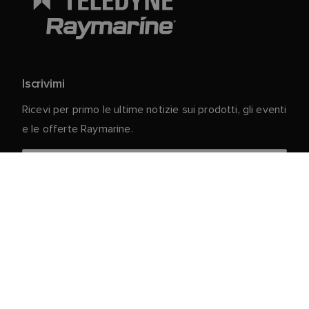
Iscrivimi
Ricevi per primo le ultime notizie sui prodotti, gli eventi
e le offerte Raymarine.
I vostri dati personali sono al sicuro con noi. Per
ulteriori informazioni e dettagli sulla cancellazione
dell'iscrizione, leggere la nostra
Informativa sulla
.
privacy