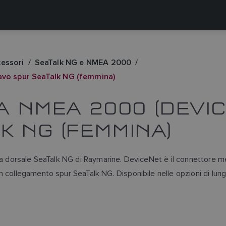
cessori
SeaTalk NG e NMEA 2000
avo spur SeaTalk NG (femmina)
A NMEA 2000 (DEVIC
K NG (FEMMINA)
la dorsale SeaTalk NG di Raymarine. DeviceNet è il connettore me
un collegamento spur SeaTalk NG. Disponibile nelle opzioni di l