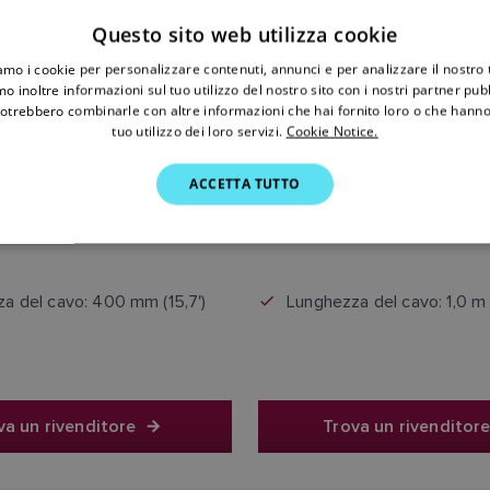
Questo sito web utilizza cookie
iamo i cookie per personalizzare contenuti, annunci e per analizzare il nostro t
o inoltre informazioni sul tuo utilizzo del nostro sito con i nostri partner pubbl
potrebbero combinarle con altre informazioni che hai fornito loro o che hanno
tuo utilizzo dei loro servizi.
Cookie Notice.
54,90 €
61,00 €
ACCETTA TUTTO
Il prezzo include l'IVA
Il prezzo include l'IV
a del cavo: 400 mm (15,7')
Lunghezza del cavo: 1,0 m 
va un rivenditore
Trova un rivenditor