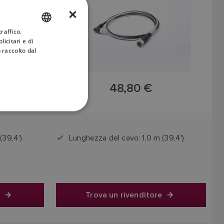
×
raffico.
ENGLISH
icitari e di
FRENCH
 raccolto dal
DANISH
ITALIAN
48,80 €
SWEDISH
A
Il prezzo include l'IVA
GERMAN
DUTCH
(39,4')
Lunghezza del cavo: 1,0 m (39,4')
SPANISH
NORWEGIAN
FINNISH
e
Trova un rivenditore