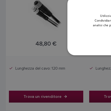
Utilizz
Condividiam
analisi che 
48,80 €
Il prezzo include l'IVA
Lunghezza del cavo: 120 mm
Lunghezz
Trova un rivenditore
Tro