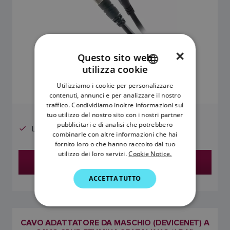
×
Questo sito web
61,00 €
utilizza cookie
ENGLISH
Utilizziamo i cookie per personalizzare
Il prezzo include l'IVA
FRENCH
contenuti, annunci e per analizzare il nostro
traffico. Condividiamo inoltre informazioni sul
DANISH
tuo utilizzo del nostro sito con i nostri partner
pubblicitari e di analisi che potrebbero
ITALIAN
Lunghezza del cavo: 1,0 m (39,4')
combinarle con altre informazioni che hai
SWEDISH
fornito loro o che hanno raccolto dal tuo
utilizzo dei loro servizi.
Cookie Notice.
Trova un rivenditore
GERMAN
ACCETTA TUTTO
DUTCH
SPANISH
NORWEGIAN
CAVO ADATTATORE DA MASCHIO (DEVICENET) A