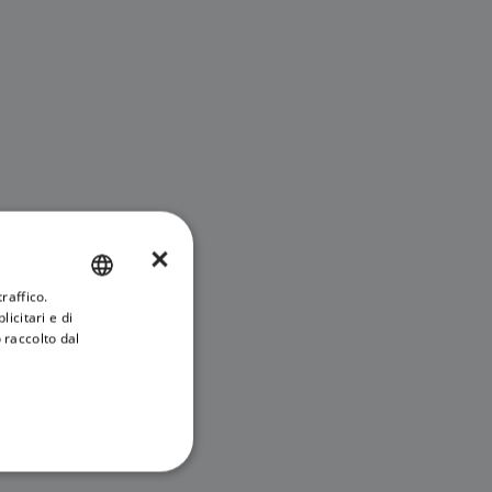
×
raffico.
ENGLISH
icitari e di
FRENCH
 raccolto dal
DANISH
ITALIAN
SWEDISH
GERMAN