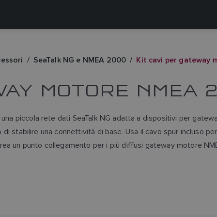
cessori
SeaTalk NG e NMEA 2000
Kit cavi per gateway
EWAY MOTORE NMEA 
 una piccola rete dati SeaTalk NG adatta a dispositivi per gatew
o di stabilire una connettività di base. Usa il cavo spur incluso p
rea un punto collegamento per i più diffusi gateway motore NME