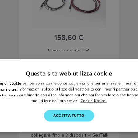
158,60 €
Il prezzo include l'IVA
A06039:
1 x cavo spur da 1 m (3,3
Questo sito web utilizza cookie
piedi). Serve per collegare un
iamo i cookie per personalizzare contenuti, annunci e per analizzare il nostro t
dispositivo alla dorsale SeaTalk NG.
o inoltre informazioni sul tuo utilizzo del nostro sito con i nostri partner pubbl
potrebbero combinarle con altre informazioni che hai fornito loro o che hanno
A06045:
1 x cavo adattatore da
tuo utilizzo dei loro servizi.
Cookie Notice.
SeaTalkNG a DeviceNet (femmina) da
0,4 m (1,3 piedi)
ACCETTA TUTTO
A06064: 1 x connettore 5 vie. Ogni
blocco connettore consente di
collegare fino a 3 dispositivi SeaTalk