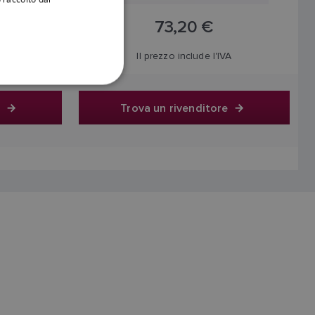
73,20 €
DANISH
ITALIAN
A
Il prezzo include l'IVA
SWEDISH
GERMAN
e
Trova un rivenditore
DUTCH
SPANISH
NORWEGIAN
FINNISH