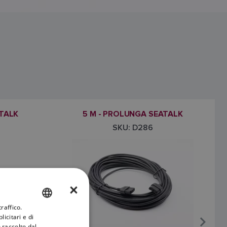
ATALK
5 M - PROLUNGA SEATALK
SKU: D286
×
raffico.
ENGLISH
icitari e di
FRENCH
 raccolto dal