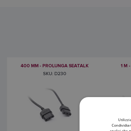
400 MM - PROLUNGA SEATALK
1 M
SKU: D230
Utilizz
Condividiam
analisi che 