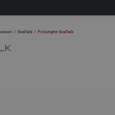
cessori
SeaTalk
Prolunghe SeaTalk
LK