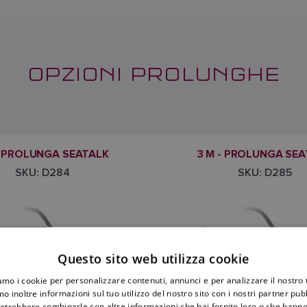
OPZIONI PROLUNGHE
 - PROLUNGA SEATALK
3 M - PROLUNGA SE
SKU: D284
SKU: D285
Questo sito web utilizza cookie
iamo i cookie per personalizzare contenuti, annunci e per analizzare il nostro t
o inoltre informazioni sul tuo utilizzo del nostro sito con i nostri partner pubbl
potrebbero combinarle con altre informazioni che hai fornito loro o che hanno