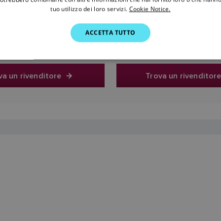
tuo utilizzo dei loro servizi.
Cookie Notice.
61,00 €
61,00 €
ACCETTA TUTTO
Il prezzo include l'IVA
Il prezzo include l'IV
va un rivenditore
Trova un rivenditor