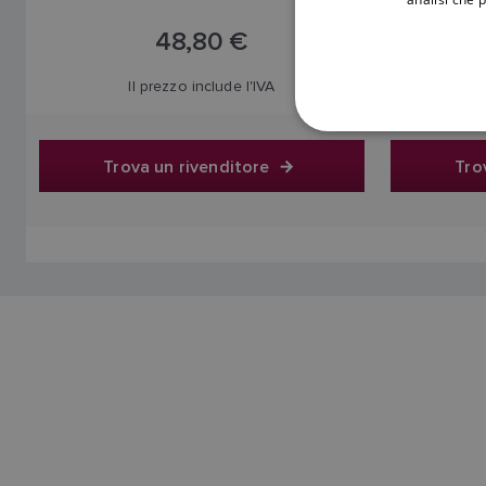
48,80 €
Il prezzo include l'IVA
Trova un rivenditore
Tro