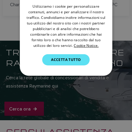
Chartplotter e Software di navigazione basati su PC
Utilizziamo i cookie per personalizzare
FRENCH
contenuti, annunci e per analizzare il nostro
traffico. Condividiamo inoltre informazioni sul
DANISH
tuo utilizzo del nostro sito con i nostri partner
pubblicitari e di analisi che potrebbero
ITALIAN
combinarle con altre informazioni che hai
SWEDISH
fornito loro o che hanno raccolto dal tuo
utilizzo dei loro servizi.
Cookie Notice.
TROVA IL RIVENDITORE
GERMAN
RAYMARINE PIÙ VICINO
ACCETTA TUTTO
DUTCH
SPANISH
Cerca la rete globale di concessionari di vendita e
NORWEGIAN
assistenza Raymarine qui
FINNISH
Cerca ora
CERCHI ASSISTENZA