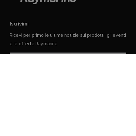
Iscrivimi
Ricevi per primo le ultime notizie sui prodotti, gli eventi
e le offerte Raymarine.
I vostri dati personali sono al sicuro con noi. Per
ulteriori informazioni e dettagli sulla cancellazione
dell'iscrizione, leggere la nostra
Informativa sulla
.
privacy