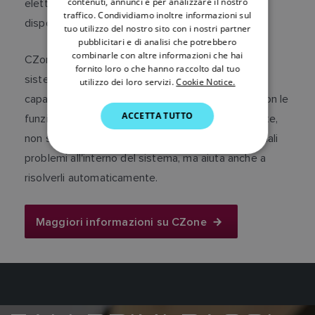
contenuti, annunci e per analizzare il nostro
elettrici e raggiunge il controllo wireless tramite
traffico. Condividiamo inoltre informazioni sul
DANISH
dispositivi mobili o telecomandi dedicati.
tuo utilizzo del nostro sito con i nostri partner
pubblicitari e di analisi che potrebbero
ITALIAN
combinarle con altre informazioni che hai
CZone offre una panoramica completa dell'intero
SWEDISH
fornito loro o che hanno raccolto dal tuo
sistema elettrico dell'imbarcazione, comprese
utilizzo dei loro servizi.
Cookie Notice.
GERMAN
capacità di monitoraggio e controllo complete. Con le
ACCETTA TUTTO
DUTCH
funzionalità di monitoraggio e attivazione avanzate,
non solo CZone allerta i comandanti circa potenziali
SPANISH
problemi all'interno del sistema, ma aiuta anche a
NORWEGIAN
risolverli automaticamente.
FINNISH
Maggiori informazioni su CZone