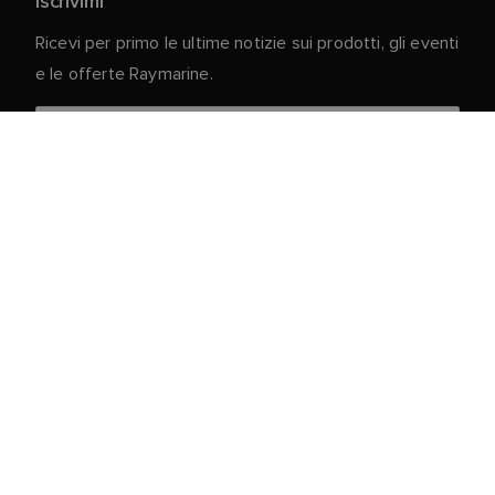
Iscrivimi
Ricevi per primo le ultime notizie sui prodotti, gli eventi
e le offerte Raymarine.
I vostri dati personali sono al sicuro con noi. Per
ulteriori informazioni e dettagli sulla cancellazione
dell'iscrizione, leggere la nostra
Informativa sulla
.
privacy
Servizio clienti
Portale Clienti e Partner