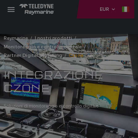
EUR
Raymarine
I nostri prodotti
Monitoraggio e controllo digitale
Partner Digital Switching
Czone
INTEGRAZIONE
CZONE
Soluzioni di monitoraggio e controllo digitale