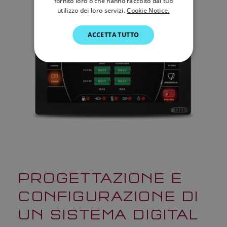
fornito loro o che hanno raccolto dal tuo
utilizzo dei loro servizi.
Cookie Notice.
GERMAN
ACCETTA TUTTO
DUTCH
SPANISH
NORWEGIAN
FINNISH
PROGETTAZIONE E
CONFIGURAZIONE DI
UN SISTEMA DIGITAL