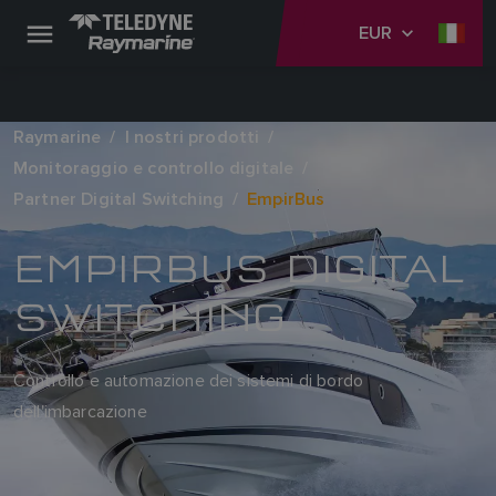
EUR
Raymarine
I nostri prodotti
Monitoraggio e controllo digitale
Partner Digital Switching
EmpirBus
EMPIRBUS DIGITAL
SWITCHING
Controllo e automazione dei sistemi di bordo
dell'imbarcazione