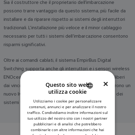
Sia il costruttore che il proprietario dell'imbarcazione
possono trarre vantaggio da questo sistema, più facile da
installare e da riparare rispetto ai sistemi degli interruttori
tradizionali. L'installazione più veloce e il minor cablaggio
necessario per tutti i sistemi dell'imbarcazione consentono
risparmi significativi.
Oltre ai comandi cablati, il sistema EmpirBus Digital
Switching supporta anche gli interruttori e i sensori wireless
ENOcean per la raccolta di energia. Completamente liberi
×
Questo sito web
dai vincoli dei cavi, i dispositivi wireless ENOcean offrono un
utilizza cookie
nuovo livello di libertà e flessibilità alla progettazione dei
ENGLISH
Utilizziamo i cookie per personalizzare
sistemi yacht.
FRENCH
contenuti, annunci e per analizzare il nostro
traffico. Condividiamo inoltre informazioni sul
DANISH
tuo utilizzo del nostro sito con i nostri partner
pubblicitari e di analisi che potrebbero
ITALIAN
combinarle con altre informazioni che hai
SWEDISH