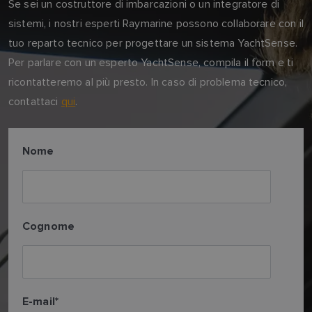
Se sei un costruttore di imbarcazioni o un integratore di
sistemi, i nostri esperti Raymarine possono collaborare con il
tuo reparto tecnico per progettare un sistema YachtSense.
Per parlare con un esperto YachtSense, compila il form e ti
ricontatteremo al più presto. In caso di problema tecnico,
contattaci
qui
.
Nome
Cognome
E-mail
*