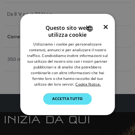
Da 8 V c.c. a 32 V c.c.
×
Questo sito web
utilizza cookie
Corrente assorbita dal modulo
ENGLISH
Utilizziamo i cookie per personalizzare
FRENCH
contenuti, annunci e per analizzare il nostro
traffico. Condividiamo inoltre informazioni sul
DANISH
350 mA
tuo utilizzo del nostro sito con i nostri partner
pubblicitari e di analisi che potrebbero
ITALIAN
combinarle con altre informazioni che hai
SWEDISH
fornito loro o che hanno raccolto dal tuo
utilizzo dei loro servizi.
Cookie Notice.
GERMAN
ACCETTA TUTTO
DUTCH
SPANISH
INIZIA DA QUI
NORWEGIAN
FINNISH