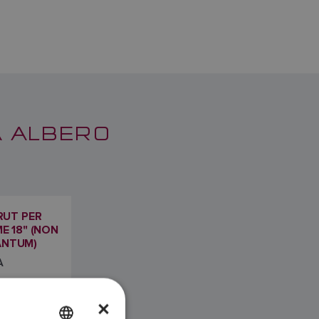
A ALBERO
RUT PER
 18" (NON
ANTUM)
A
×