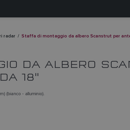
i radar
Staffa di montaggio da albero Scanstrut per an
GIO DA ALBERO SC
A 18"
 (bianco - alluminio).