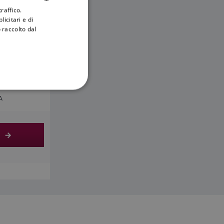
raffico.
ENGLISH
icitari e di
FRENCH
 raccolto dal
DANISH
ITALIAN
SWEDISH
GERMAN
A
DUTCH
SPANISH
e
NORWEGIAN
FINNISH