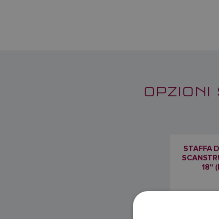
OPZIONI
STAFFA 
SCANSTR
18" 