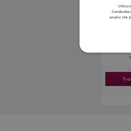
Utilizz
Condividiam
analisi che 
Tro