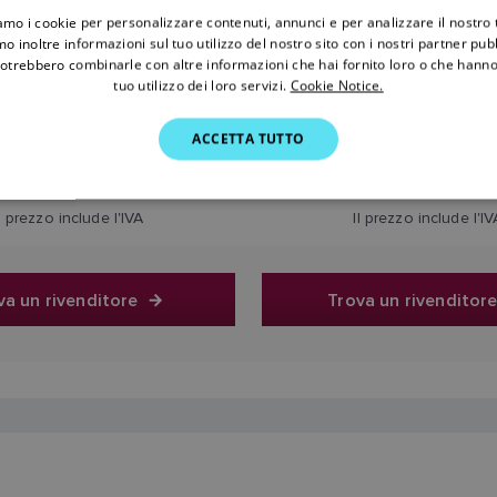
iamo i cookie per personalizzare contenuti, annunci e per analizzare il nostro t
o inoltre informazioni sul tuo utilizzo del nostro sito con i nostri partner pubbl
potrebbero combinarle con altre informazioni che hai fornito loro o che hanno
tuo utilizzo dei loro servizi.
Cookie Notice.
ACCETTA TUTTO
420,90 €
298,90 €
Il prezzo include l'IVA
Il prezzo include l'IV
va un rivenditore
Trova un rivenditor