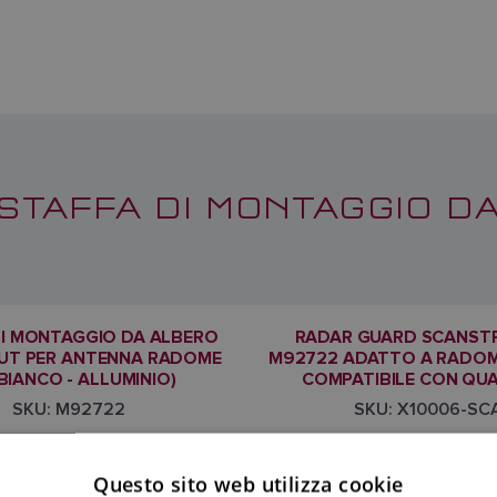
 STAFFA DI MONTAGGIO D
DI MONTAGGIO DA ALBERO
RADAR GUARD SCANST
UT PER ANTENNA RADOME
M92722 ADATTO A RADOME
(BIANCO - ALLUMINIO)
COMPATIBILE CON QU
SKU: M92722
SKU: X10006-SC
Questo sito web utilizza cookie