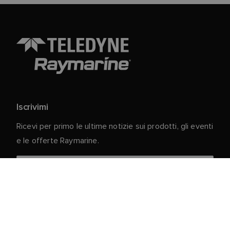
Iscrivimi
Ricevi per primo le ultime notizie sui prodotti, gli eventi
e le offerte Raymarine.
I vostri dati personali sono al sicuro con noi. Per
ulteriori informazioni e dettagli sulla cancellazione
dell'iscrizione, leggere la nostra
Informativa sulla