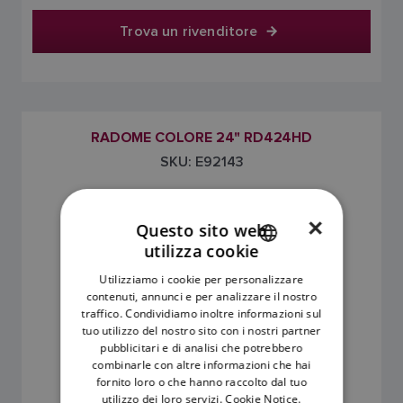
Trova un rivenditore
RADOME COLORE 24" RD424HD
SKU: E92143
×
Questo sito web
utilizza cookie
ENGLISH
Utilizziamo i cookie per personalizzare
FRENCH
contenuti, annunci e per analizzare il nostro
traffico. Condividiamo inoltre informazioni sul
DANISH
tuo utilizzo del nostro sito con i nostri partner
pubblicitari e di analisi che potrebbero
ITALIAN
3.958,90 €
combinarle con altre informazioni che hai
SWEDISH
fornito loro o che hanno raccolto dal tuo
utilizzo dei loro servizi.
Cookie Notice.