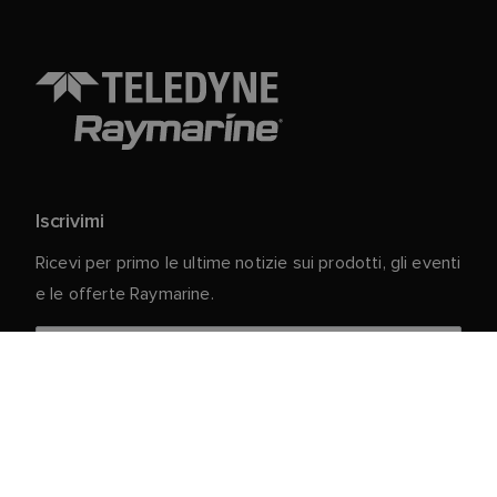
Iscrivimi
Ricevi per primo le ultime notizie sui prodotti, gli eventi
e le offerte Raymarine.
I vostri dati personali sono al sicuro con noi. Per
ulteriori informazioni e dettagli sulla cancellazione
dell'iscrizione, leggere la nostra
Informativa sulla