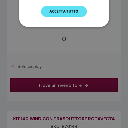
GERMAN
ACCETTA TUTTO
DUTCH
SPANISH
NORWEGIAN
0
FINNISH
Solo display
Trova un rivenditore
KIT I40 WIND CON TRASDUTTORE ROTAVECTA
SKU: E70144