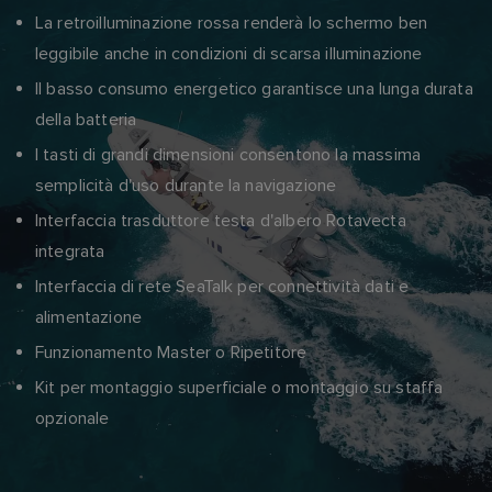
La retroilluminazione rossa renderà lo schermo ben
leggibile anche in condizioni di scarsa illuminazione
Il basso consumo energetico garantisce una lunga durata
della batteria
I tasti di grandi dimensioni consentono la massima
semplicità d'uso durante la navigazione
Interfaccia trasduttore testa d'albero Rotavecta
integrata
Interfaccia di rete SeaTalk per connettività dati e
alimentazione
Funzionamento Master o Ripetitore
Kit per montaggio superficiale o montaggio su staffa
opzionale