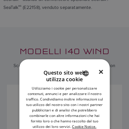
SeaTalk
NG
(E22158), venduto separatamente.
MODELLI I40 WIND
Scegli l'i40 Wind solo display o un kit i40 Wind con
×
Questo sito web
trasduttore
utilizza cookie
ENGLISH
Utilizziamo i cookie per personalizzare
FRENCH
DISPLAY STRUMENTO WIND
contenuti, annunci e per analizzare il nostro
traffico. Condividiamo inoltre informazioni sul
SKU: E70065
DANISH
tuo utilizzo del nostro sito con i nostri partner
pubblicitari e di analisi che potrebbero
ITALIAN
combinarle con altre informazioni che hai
SWEDISH
fornito loro o che hanno raccolto dal tuo
utilizzo dei loro servizi.
Cookie Notice.