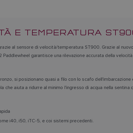
ITÀ E TEMPERATURA ST90
 grazie al sensore di velocità/temperatura ST900. Grazie al nuovo
n2 Paddlewheel garantisce una rilevazione accurata della velocità 
n bronzo, si posizionano quasi a filo con lo scafo dell'imbarcazi
ola che aiuta a ridurre al minimo l'ingresso di acqua nella sentin
apida
ome i40, i50, iTC-5, e coi sistemi precedenti.