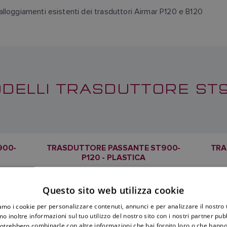
alloggiamenti esistenti dei trasduttori Airmar P120 e B120
DELLI TRASDUTTORE ST
900-
TRASDUTTORE PASSANTE ST900-
TRA
P120 - PLASTICA
SKU: E70674
Questo sito web utilizza cookie
iamo i cookie per personalizzare contenuti, annunci e per analizzare il nostro t
o inoltre informazioni sul tuo utilizzo del nostro sito con i nostri partner pubbl
potrebbero combinarle con altre informazioni che hai fornito loro o che hanno