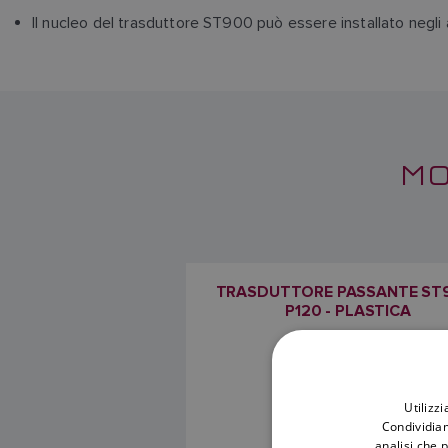
Il nucleo del trasduttore ST900 può essere installato negli 
MO
TRASDUTTORE PASSANTE ST
P120 - PLASTICA
SKU: E70673
Utilizz
Condividiam
analisi che 