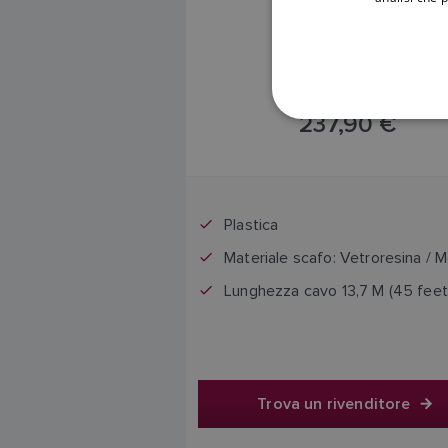
237,90 €
Il prezzo include l'IVA
Plastica
Materiale scafo: Vetroresina / M
Lunghezza cavo 13,7 M (45 feet
Trova un rivenditore