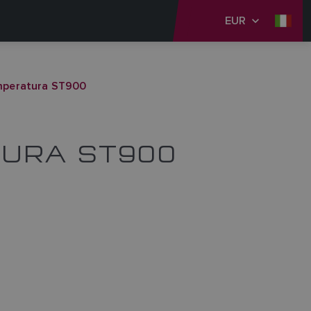
EUR
emperatura ST900
TURA ST900