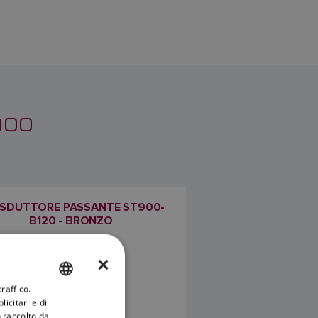
900
SDUTTORE PASSANTE ST900-
B120 - BRONZO
SKU: E70686
×
raffico.
ENGLISH
icitari e di
FRENCH
 raccolto dal