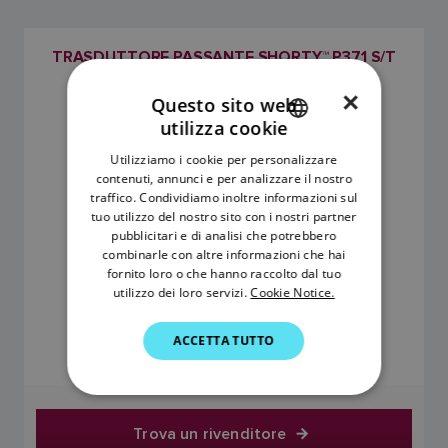
TRASDUTTORE PASSANTE SHORTY™ P371 S/T
SKU: E26008
×
Questo sito web
utilizza cookie
ENGLISH
Utilizziamo i cookie per personalizzare
FRENCH
contenuti, annunci e per analizzare il nostro
traffico. Condividiamo inoltre informazioni sul
DANISH
tuo utilizzo del nostro sito con i nostri partner
pubblicitari e di analisi che potrebbero
ITALIAN
combinarle con altre informazioni che hai
SWEDISH
fornito loro o che hanno raccolto dal tuo
utilizzo dei loro servizi.
Cookie Notice.
GERMAN
164,70 €
ACCETTA TUTTO
DUTCH
Il prezzo include l'IVA
SPANISH
NORWEGIAN
Trova un rivenditore
FINNISH