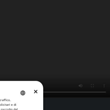
×
raffico.
ENGLISH
icitari e di
FRENCH
 raccolto dal