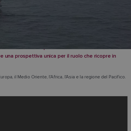
 scivolare sull'acqua e la serenità che deriva
e una prospettiva unica per il ruolo che ricopre in
a, il Medio Oriente, l'Africa, l'Asia e la regione del Pacifico.