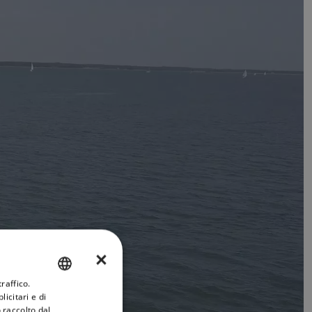
×
raffico.
ENGLISH
icitari e di
FRENCH
 raccolto dal