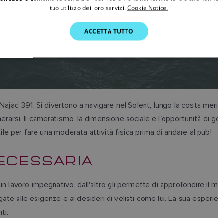
tuo utilizzo dei loro servizi.
Cookie Notice.
ACCETTA TUTTO
ajad 391. Si divertono a navigare nel Solent, lungo la costa merid
rarsi. Il cameratismo, la dimensione sociale e l'opportunità di g
ile per fare una moderata attività fisica prima di andare al pub!
ECESSARIA
n lavoro impegnativo, dall'altro gli permette di approfondire il 
te alle esigenze e ai desideri di velisti come lui. La sua esperi
ti.