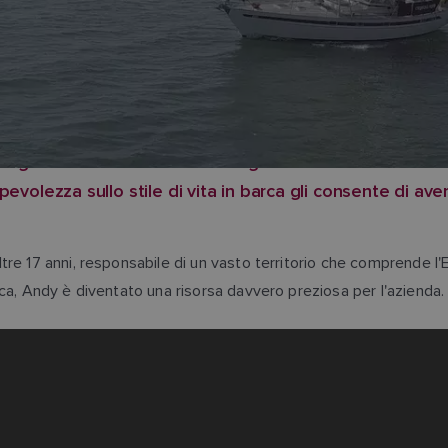
sigenze e i desideri di chi naviga. Conosce l'emozione di
olezza sullo stile di vita in barca gli consente di aver
 17 anni, responsabile di un vasto territorio che comprende l'Europ
ca, Andy è diventato una risorsa davvero preziosa per l'azienda.