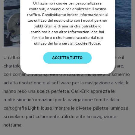
Utilizziamo i cookie per personalizzare
FRENCH
contenuti, annunci e per analizzare il nostro
traffico. Condividiamo inoltre informazioni sul
DANISH
tuo utilizzo del nostro sito con i nostri partner
pubblicitari e di analisi che potrebbero
ITALIAN
combinarle con altre informazioni che hai
SWEDISH
fornito loro o che hanno raccolto dal tuo
utilizzo dei loro servizi.
Cookie Notice.
GERMAN
Un altro prodotto che Carl-Erik consiglia decisamente è il
ACCETTA TUTTO
DUTCH
chartplotter Axiom Pro. La sua interfaccia facile da usare,
SPANISH
con comandi touchscreen o a tastiera, insieme allo schermo
NORWEGIAN
ad alta risoluzione e al software per la navigazione a vela, lo
FINNISH
hanno reso una scelta perfetta. Carl-Erik apprezza le
moltissime informazioni per la navigazione fornite dalla
cartografia LightHouse, mentre le diverse palette luminose
si rivelano particolarmente utili durante la navigazione
notturna.