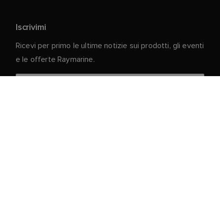
Iscrivimi
Ricevi per primo le ultime notizie sui prodotti, gli eventi
e le offerte Raymarine.
I vostri dati personali sono al sicuro con noi. Per
ulteriori informazioni e dettagli sulla cancellazione
dell'iscrizione, leggere la nostra
Informativa sulla
.
privacy
Servizio clienti