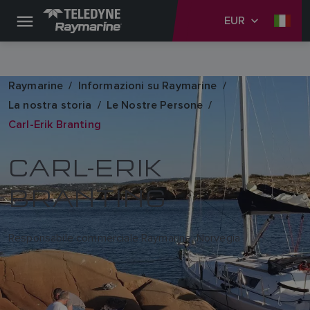
EUR
Raymarine
Informazioni su Raymarine
La nostra storia
Le Nostre Persone
Carl-Erik Branting
CARL-ERIK
BRANTING
Responsabile commerciale Raymarine, Norvegia