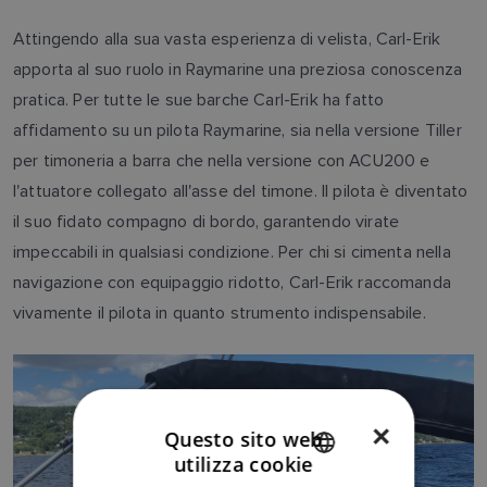
Attingendo alla sua vasta esperienza di velista, Carl-Erik
apporta al suo ruolo in Raymarine una preziosa conoscenza
pratica. Per tutte le sue barche Carl-Erik ha fatto
affidamento su un pilota Raymarine, sia nella versione Tiller
per timoneria a barra che nella versione con ACU200 e
l'attuatore collegato all'asse del timone. Il pilota è diventato
il suo fidato compagno di bordo, garantendo virate
impeccabili in qualsiasi condizione. Per chi si cimenta nella
navigazione con equipaggio ridotto, Carl-Erik raccomanda
vivamente il pilota in quanto strumento indispensabile.
×
Questo sito web
utilizza cookie
ENGLISH