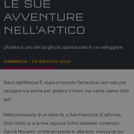
LE SUE
AVVENTURE
NELL'ARTICO
L'Alaska è uno dei luoghi più spettacolari in cui veleggiare.
DOMENICA - 20 AGOSTO 2023
Saluti dall'Alaska! È stata un'estate fantastica, non solo per
navigare ma anche per godersi il mare, ma come siamo finiti
qui?
Nella primavera di un anno fa, a San Francisco (California,
Stati Uniti), io e la mia ragazza Sohvi abbiamo comprato
Garcia Nouanni, un'imbarcazione in alluminio, messa un po'