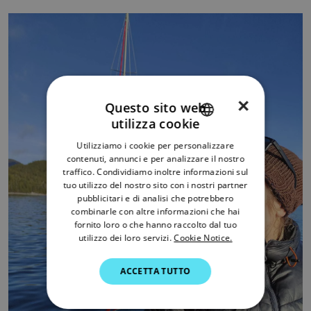
×
Questo sito web
utilizza cookie
ENGLISH
Utilizziamo i cookie per personalizzare
FRENCH
contenuti, annunci e per analizzare il nostro
traffico. Condividiamo inoltre informazioni sul
DANISH
tuo utilizzo del nostro sito con i nostri partner
pubblicitari e di analisi che potrebbero
ITALIAN
combinarle con altre informazioni che hai
SWEDISH
fornito loro o che hanno raccolto dal tuo
utilizzo dei loro servizi.
Cookie Notice.
GERMAN
ACCETTA TUTTO
DUTCH
SPANISH