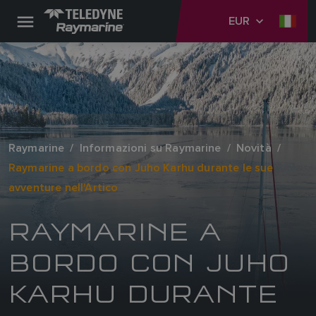
EUR
Raymarine
Informazioni su Raymarine
Novità
Raymarine a bordo con Juho Karhu durante le sue
avventure nell'Artico
RAYMARINE A
BORDO CON JUHO
KARHU DURANTE