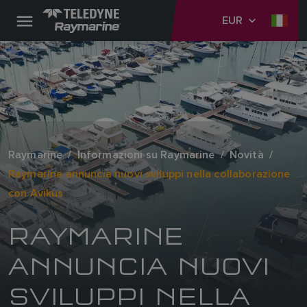
EUR
Raymarine
Informazioni su Raymarine
Novità
Raymarine annuncia nuovi sviluppi nella collaborazione
con Avikus
RAYMARINE
ANNUNCIA NUOVI
SVILUPPI NELLA