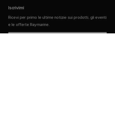
Iscrivimi
Ricevi per primo le ultime notizie sui prodotti, gli eventi
e le offerte Raymarine.
I vostri dati personali sono al sicuro con noi. Per
ulteriori informazioni e dettagli sulla cancellazione
dell'iscrizione, leggere la nostra
Informativa sulla
.
privacy
Servizio clienti