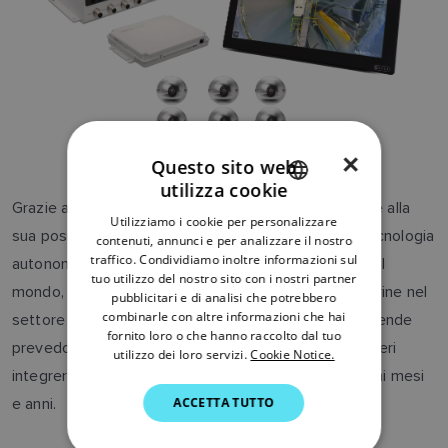
×
Questo sito web
utilizza cookie
ENGLISH
Grazie alla vasta esperienza commerciale di Avikus e alla
Utilizziamo i cookie per personalizzare
FRENCH
sua posizione sul mercato come produttore della tecnologia
contenuti, annunci e per analizzare il nostro
traffico. Condividiamo inoltre informazioni sul
autonoma per imbarcazioni da diporto più avanzata al
DANISH
tuo utilizzo del nostro sito con i nostri partner
mondo, affiancate alle competenze leader di Raymarine nel
pubblicitari e di analisi che potrebbero
ITALIAN
combinarle con altre informazioni che hai
settore dell'elettronica per la navigazione, le due aziende
SWEDISH
fornito loro o che hanno raccolto dal tuo
prevedono che un numero sempre maggiore di cantieri
utilizzo dei loro servizi.
Cookie Notice.
GERMAN
integrerà NeuBoat Dock nei loro prodotti nei prossimi mesi
e anni.
ACCETTA TUTTO
DUTCH
SPANISH