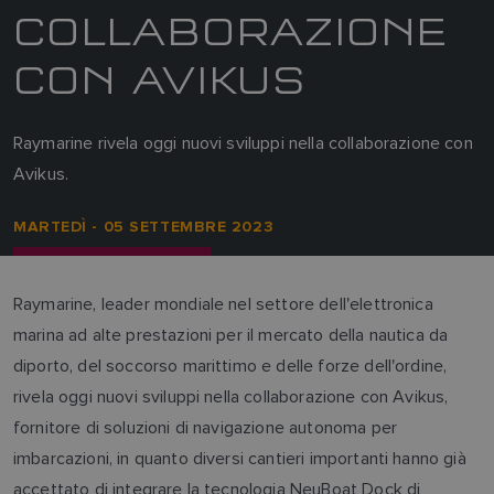
COLLABORAZIONE
CON AVIKUS
Raymarine rivela oggi nuovi sviluppi nella collaborazione con
Avikus.
MARTEDÌ - 05 SETTEMBRE 2023
Raymarine, leader mondiale nel settore dell'elettronica
marina ad alte prestazioni per il mercato della nautica da
diporto, del soccorso marittimo e delle forze dell'ordine,
rivela oggi nuovi sviluppi nella collaborazione con Avikus,
fornitore di soluzioni di navigazione autonoma per
imbarcazioni, in quanto diversi cantieri importanti hanno già
accettato di integrare la tecnologia NeuBoat Dock di