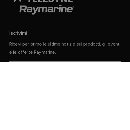
Iscrivimi
Ricevi per primo le ultime notizie sui prodotti, gli eventi
e le offerte Raymarine.
I vostri dati personali sono al sicuro con noi. Per
ulteriori informazioni e dettagli sulla cancellazione
dell'iscrizione, leggere la nostra
Informativa sulla
.
privacy