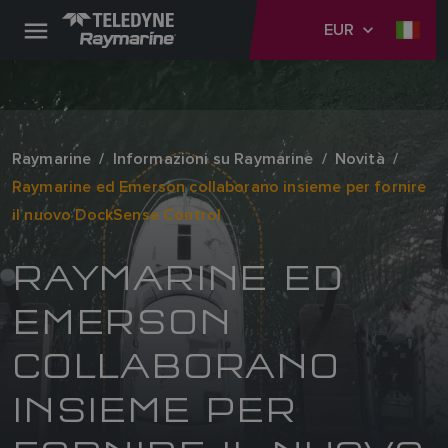
EUR
Raymarine
Informazioni su Raymarine
Novità
Raymarine ed Emerson collaborano insieme per fornire
il nuovo DockSense Control
RAYMARINE ED
EMERSON
COLLABORANO
INSIEME PER