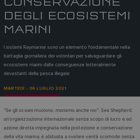
CONSERVAZIONE
DEGLI ECOSISTEMI
MARINI
I sistemi Raymarine sono un elemento fondamentale nella
battaglia giornaliera dei volontari per salvaguardare gli
ecosistemi marini dalle conseguenze letteralmente
devastanti della pesca illegale
MARTEDÌ - 06 LUGLIO 2021
"Se gli oceani muoiono, moriamo anche noi". Sea Shepherd,
un'organizzazione internazionale senza scopo di lucro e ad
azione diretta impegnata nella protezione e conservazione
della vita marina, è abituata a svelare verità scomode senza