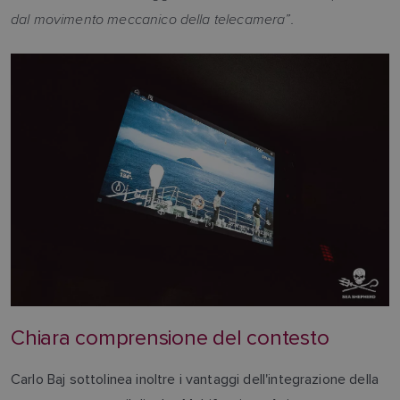
dal movimento meccanico della telecamera”.
Chiara comprensione del contesto
Carlo Baj sottolinea inoltre i vantaggi dell'integrazione della