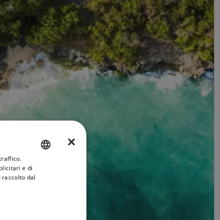
×
raffico.
ENGLISH
icitari e di
FRENCH
 raccolto dal
DANISH
ITALIAN