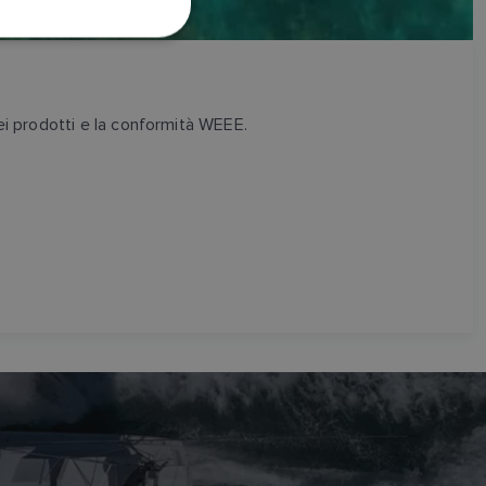
SWEDISH
GERMAN
DUTCH
SPANISH
dei prodotti e la conformità WEEE.
NORWEGIAN
FINNISH