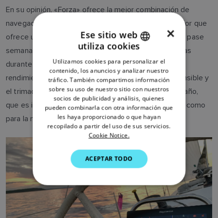
En su opinión, «Forza» ofrece la mejor combinación de
navegación y rendimiento. Hay mucho espacio interior que
×
Ese sitio web
ofrece una gran comodidad, ideal para que su familia pase
utiliza cookies
ENGLISH
semanas a bordo recorriendo las costas escandinavas
Utilizamos cookies para personalizar el
durante el verano. La embarcación también ofrece el
FRENCH
contenido, los anuncios y analizar nuestro
rendimiento que le gusta, gracias a un timón muy sensible y
tráfico. También compartimos información
DANISH
sobre su uso de nuestro sitio con nuestros
el trimado de velas. Otra ventaja adicional es su tamaño,
socios de publicidad y análisis, quienes
ITALIAN
que es ideal tanto para la navegación con tripulación como
pueden combinarla con otra información que
SWEDISH
les haya proporcionado o que hayan
para la navegación en solitario.
recopilado a partir del uso de sus servicios.
GERMAN
Cookie Notice.
DUTCH
ACEPTAR TODO
SPANISH
NORWEGIAN
FINNISH