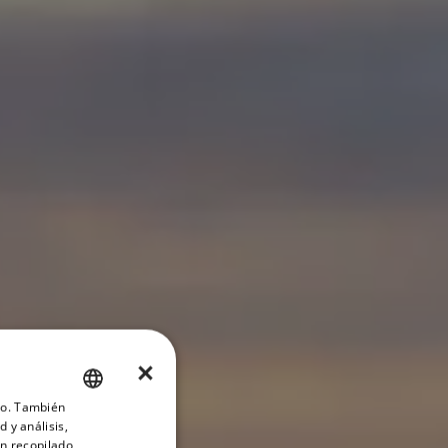
×
ico. También
ENGLISH
 y análisis,
FRENCH
n recopilado