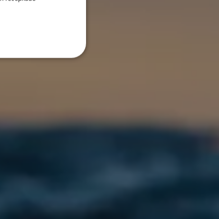
DANISH
ITALIAN
SWEDISH
GERMAN
DUTCH
SPANISH
NORWEGIAN
FINNISH