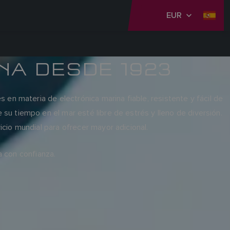
EUR
NA DESDE 1923
en materia de electrónica marina fiable, resistente y fácil de
u tiempo en el mar esté libre de estrés y lleno de diversión.
cio mundial para ofrecer mayor adicional.
 con confianza.