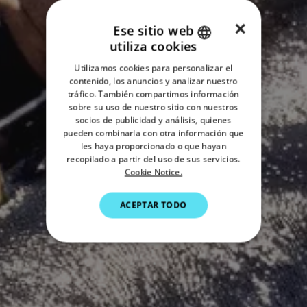
×
Ese sitio web
utiliza cookies
ENGLISH
Utilizamos cookies para personalizar el
FRENCH
contenido, los anuncios y analizar nuestro
tráfico. También compartimos información
DANISH
sobre su uso de nuestro sitio con nuestros
socios de publicidad y análisis, quienes
ITALIAN
pueden combinarla con otra información que
SWEDISH
les haya proporcionado o que hayan
recopilado a partir del uso de sus servicios.
GERMAN
Cookie Notice.
DUTCH
ACEPTAR TODO
SPANISH
NORWEGIAN
FINNISH