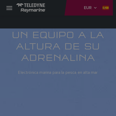
EUR
UN EQUIPO A LA
ALTURA DE SU
ADRENALINA
Electrónica marina para la pesca en alta mar