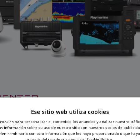
CENTER
Ese sitio web utiliza cookies
sit the Teledyne FLIR supplier resource center using the link be
cookies para personalizar el contenido, los anuncios y analizar nuestro tráf
ct.
 información sobre su uso de nuestro sitio con nuestros socios de publicidad
den combinarla con otra información que les haya proporcionado o que haya
a partir del uso de sus servicios.
Cookie Notice.