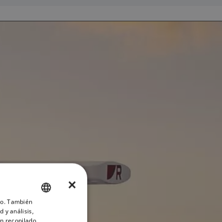
×
ico. También
ENGLISH
 y análisis,
FRENCH
n recopilado