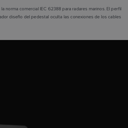
la norma comercial IEC 62388 para radares marinos. El perfil
ador diseño del pedestal oculta las conexiones de los cables