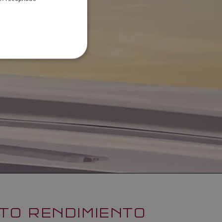
DANISH
ITALIAN
SWEDISH
GERMAN
DUTCH
SPANISH
NORWEGIAN
FINNISH
LTO RENDIMIENTO