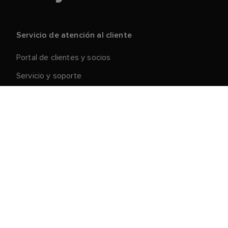
Servicio de atención al cliente
Portal de clientes y socios
Servicio y soporte
Registre su producto
Reparaciones y devoluciones
Cadena de suministro
Retirada de productos
Condiciones generales de venta
Acerca de Raymarine
Oportunidades profesionales