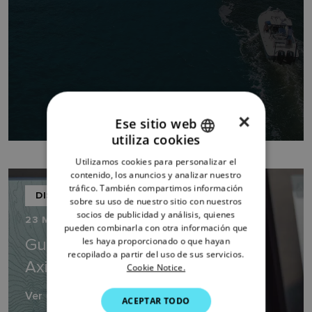
×
Ese sitio web
utiliza cookies
ENGLISH
Utilizamos cookies para personalizar el
FRENCH
contenido, los anuncios y analizar nuestro
tráfico. También compartimos información
DANISH
DISPLAYS
sobre su uso de nuestro sitio con nuestros
socios de publicidad y análisis, quienes
ITALIAN
23 MARZO 2026
pueden combinarla con otra información que
SWEDISH
Guía de modelos de chartplotter
les haya proporcionado o que hayan
recopilado a partir del uso de sus servicios.
Axiom
GERMAN
Cookie Notice.
DUTCH
Ver Guía
ACEPTAR TODO
SPANISH