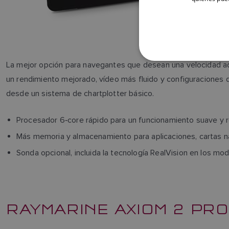
La mejor opción para navegantes que desean una velocidad ad
un rendimiento mejorado, vídeo más fluido y configuraciones de
desde un sistema de chartplotter básico.
Procesador 6‑core rápido para un funcionamiento suave y 
Más memoria y almacenamiento para aplicaciones, cartas n
Sonda opcional, incluida la tecnología RealVision en los mo
RAYMARINE AXIOM 2 PRO