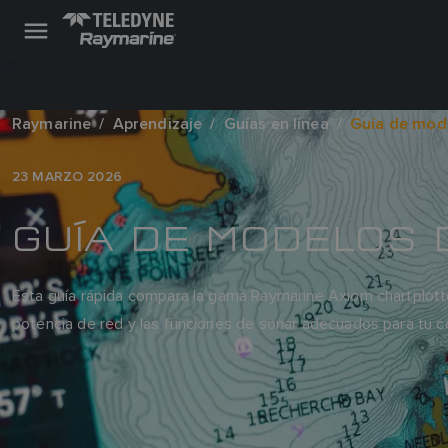
Raymarine
Aprendizaje
Guías en línea
Guía de mode
23 MARZO 2026
GUÍA DE MODELOS 
Esta guía rápida compara la gama Raymarine Axiom chartplotter
potencia de red y las funciones de sonar adecuados para tu co