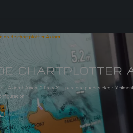
los de chartplotter Axiom
DE CHARTPLOTTER 
 - Axiom+ Axiom 2 Pro y XL - para que puedas elegir fácilmente 
nfiguración.