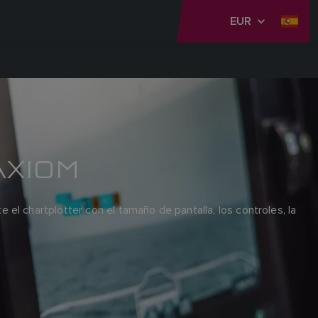
EUR
AXIOM
el chartplotter con el tamaño de pantalla, los controles, la