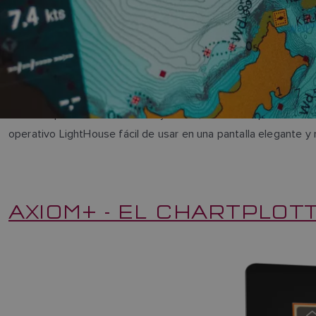
Los chartplotters Axiom de Raymarine, diseñados para ofrecer
operativo LightHouse fácil de usar en una pantalla elegante y
AXIOM+ - EL CHARTPLOT