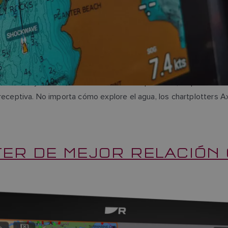
 claridad y control, combinan un GPS de precisión, un potente 
 receptiva. No importa cómo explore el agua, los chartplotters A
TER DE MEJOR RELACIÓN 