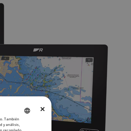
×
ico. También
ENGLISH
 y análisis,
FRENCH
n recopilado