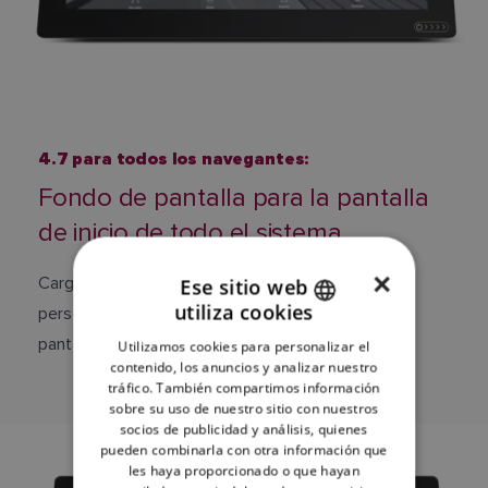
4.7 para todos los navegantes:
Fondo de pantalla para la pantalla
de inicio de todo el sistema
×
Cargue una imagen de fondo de pantalla de inicio
Ese sitio web
utiliza cookies
personalizada y hágala compartir con todas las
ENGLISH
pantallas Axiom de su red.
Utilizamos cookies para personalizar el
FRENCH
contenido, los anuncios y analizar nuestro
tráfico. También compartimos información
DANISH
sobre su uso de nuestro sitio con nuestros
socios de publicidad y análisis, quienes
ITALIAN
pueden combinarla con otra información que
SWEDISH
les haya proporcionado o que hayan