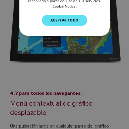
recopilado a partir del uso de sus servicios.
GERMAN
Cookie Notice.
DUTCH
ACEPTAR TODO
SPANISH
NORWEGIAN
FINNISH
4.7 para todos los navegantes:
Menú contextual de gráfico
desplazable
Una pulsación larga en cualquier parte del gráfico