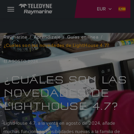
EUR
Raymarine
Aprendizaje
Guías en línea
¿Cuáles son las novedades de LightHouse 4.7?
11 AGOSTO 2024
¿CUÁLES SON LAS
NOVEDADES DE
LIGHTHOUSE 4.7?
LightHouse 4.7, a la venta en agosto de 2024, añade
muchas funciones y posibilidades nuevas a la familia de