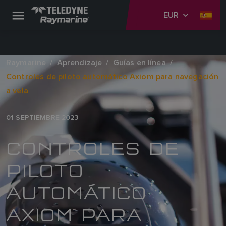
EUR
Raymarine
Aprendizaje
Guías en línea
Controles de piloto automático Axiom para navegación
a vela
01 SEPTIEMBRE 2023
CONTROLES DE
PILOTO
AUTOMÁTICO
AXIOM PARA