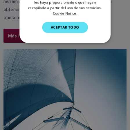
herramienta patentada que ayuda a los navegantes a
SWEDISH
les haya proporcionado o que hayan
recopilado a partir del uso de sus servicios.
obtener la velocidad más precisa posible de sus
GERMAN
Cookie Notice.
transductores de corredera con rueda de paletas.
DUTCH
ACEPTAR TODO
SPANISH
Más información
NORWEGIAN
FINNISH