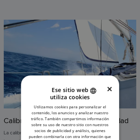
×
Ese sitio web
utiliza cookies
ENGLISH
Utilizamos cookies para personalizar el
FRENCH
contenido, los anuncios y analizar nuestro
tráfico. También compartimos información
Calibración automática de la velocidad
DANISH
sobre su uso de nuestro sitio con nuestros
socios de publicidad y análisis, quienes
ITALIAN
La calibración automática de la velocidad es una
pueden combinarla con otra información que