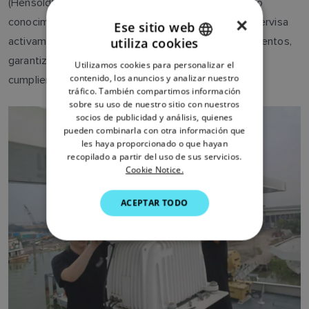
(Hensoldt UK), Jamie aporta a su trabajo un profundo
×
conocimiento del cumplimiento de la normativa. Supervisa
Ese sitio web
activamente los cambios en las normativas y reglamentos,
utiliza cookies
ENGLISH
garantizando que los productos Raymarine sigan
Utilizamos cookies para personalizar el
FRENCH
contenido, los anuncios y analizar nuestro
cumpliendo los requisitos más recientes.
tráfico. También compartimos información
DANISH
sobre su uso de nuestro sitio con nuestros
socios de publicidad y análisis, quienes
ITALIAN
pueden combinarla con otra información que
SWEDISH
les haya proporcionado o que hayan
recopilado a partir del uso de sus servicios.
GERMAN
Cookie Notice.
DUTCH
ACEPTAR TODO
SPANISH
NORWEGIAN
FINNISH