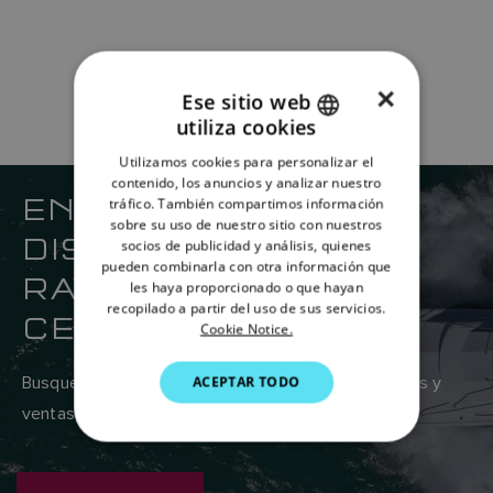
×
Ese sitio web
utiliza cookies
ENGLISH
Utilizamos cookies para personalizar el
FRENCH
contenido, los anuncios y analizar nuestro
ENCUENTRE SU
tráfico. También compartimos información
DANISH
sobre su uso de nuestro sitio con nuestros
DISTRIBUIDOR DE
socios de publicidad y análisis, quienes
ITALIAN
pueden combinarla con otra información que
RAYMARINE MÁS
SWEDISH
les haya proporcionado o que hayan
recopilado a partir del uso de sus servicios.
CERCANO
GERMAN
Cookie Notice.
DUTCH
Busque en la red global de proveedores de servicios y
ACEPTAR TODO
SPANISH
ventas de Raymarine aquí.
NORWEGIAN
FINNISH