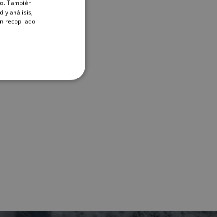
ico. También
ENGLISH
 y análisis,
FRENCH
n recopilado
DANISH
ITALIAN
SWEDISH
GERMAN
DUTCH
SPANISH
NORWEGIAN
FINNISH