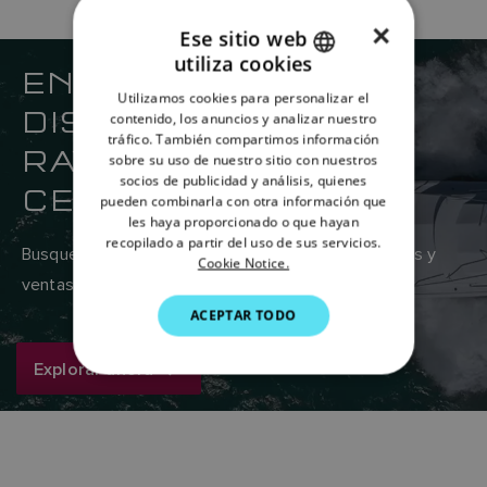
×
Ese sitio web
utiliza cookies
ENCUENTRE SU
ENGLISH
Utilizamos cookies para personalizar el
DISTRIBUIDOR DE
FRENCH
contenido, los anuncios y analizar nuestro
tráfico. También compartimos información
DANISH
RAYMARINE MÁS
sobre su uso de nuestro sitio con nuestros
socios de publicidad y análisis, quienes
ITALIAN
CERCANO
pueden combinarla con otra información que
SWEDISH
les haya proporcionado o que hayan
recopilado a partir del uso de sus servicios.
Busque en la red global de proveedores de servicios y
GERMAN
Cookie Notice.
ventas de Raymarine aquí.
DUTCH
ACEPTAR TODO
SPANISH
Explorar ahora
NORWEGIAN
FINNISH