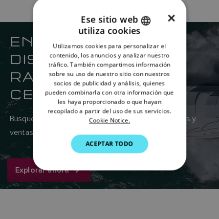
×
Ese sitio web
utiliza cookies
ENGLISH
ENCUENTRE SU
Utilizamos cookies para personalizar el
FRENCH
DISTRIBUIDOR DE
contenido, los anuncios y analizar nuestro
tráfico. También compartimos información
DANISH
RAYMARINE MÁS
sobre su uso de nuestro sitio con nuestros
socios de publicidad y análisis, quienes
ITALIAN
CERCANO
pueden combinarla con otra información que
SWEDISH
les haya proporcionado o que hayan
recopilado a partir del uso de sus servicios.
GERMAN
Busque en la red global de proveedores de servicios y
Cookie Notice.
ventas de Raymarine aquí.
DUTCH
ACEPTAR TODO
SPANISH
NORWEGIAN
Explorar ahora
FINNISH