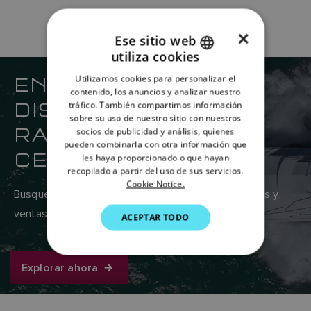
×
Ese sitio web
utiliza cookies
ENGLISH
ENCUENTRE SU
Utilizamos cookies para personalizar el
FRENCH
contenido, los anuncios y analizar nuestro
DISTRIBUIDOR DE
tráfico. También compartimos información
DANISH
sobre su uso de nuestro sitio con nuestros
RAYMARINE MÁS
socios de publicidad y análisis, quienes
ITALIAN
pueden combinarla con otra información que
CERCANO
SWEDISH
les haya proporcionado o que hayan
recopilado a partir del uso de sus servicios.
GERMAN
Cookie Notice.
Busque en la red global de proveedores de servicios y
DUTCH
ventas de Raymarine aquí.
ACEPTAR TODO
SPANISH
NORWEGIAN
Explorar ahora
FINNISH