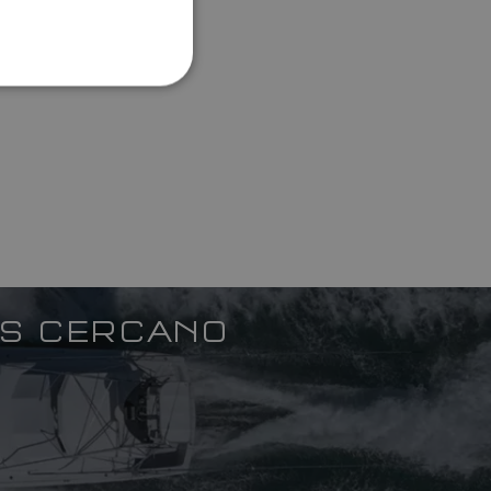
ITALIAN
SWEDISH
GERMAN
DUTCH
SPANISH
NORWEGIAN
FINNISH
ÁS CERCANO