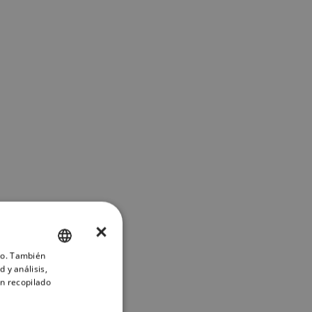
×
ico. También
ENGLISH
 y análisis,
FRENCH
n recopilado
DANISH