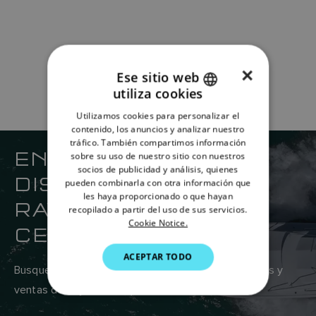
×
Ese sitio web
utiliza cookies
ENGLISH
Utilizamos cookies para personalizar el
FRENCH
contenido, los anuncios y analizar nuestro
tráfico. También compartimos información
DANISH
ENCUENTRE SU
sobre su uso de nuestro sitio con nuestros
socios de publicidad y análisis, quienes
ITALIAN
DISTRIBUIDOR DE
pueden combinarla con otra información que
SWEDISH
les haya proporcionado o que hayan
RAYMARINE MÁS
recopilado a partir del uso de sus servicios.
GERMAN
Cookie Notice.
CERCANO
DUTCH
ACEPTAR TODO
SPANISH
Busque en la red global de proveedores de servicios y
ventas de Raymarine aquí.
NORWEGIAN
FINNISH