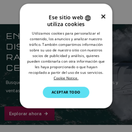
×
Ese sitio web
utiliza cookies
ENGLISH
ENCUENTRE SU
Utilizamos cookies para personalizar el
FRENCH
contenido, los anuncios y analizar nuestro
DISTRIBUIDOR DE
tráfico. También compartimos información
DANISH
sobre su uso de nuestro sitio con nuestros
RAYMARINE MÁS
socios de publicidad y análisis, quienes
ITALIAN
pueden combinarla con otra información que
CERCANO
SWEDISH
les haya proporcionado o que hayan
recopilado a partir del uso de sus servicios.
GERMAN
Cookie Notice.
Busque en la red global de proveedores de servicios y
DUTCH
ventas de Raymarine aquí.
ACEPTAR TODO
SPANISH
NORWEGIAN
Explorar ahora
FINNISH